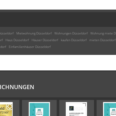
üsseldorf
Mietwohnung Düsseldorf
Wohnungen Düsseldorf
Wohnung miete D
rf
Haus Düsseldorf
Häuser Düsseldorf
kaufen Düsseldorf
mieten Düsseldorf
ldorf
Einfamilienhäuser Düsseldorf
EICHNUNGEN