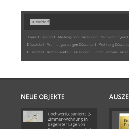
Düsseldorf
Immo Düsseldorf
Mietangebote Düsseldorf
Mietwohnungen D
Düsseldorf
Wohnungsanzeigen Düsseldorf
Wohnung Düsseldo
Düsseldorf
Immobilienkauf Düsseldorf
Einfamilienhaus Düsse
NEUE OBJEKTE
AUSZ
Hochwertig sanierte 2-
Zimmer-Wohnung in
begehrter Lage von